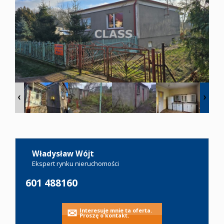
Oferty
Zgłoś
ofertę
Kariera
Kontakt
Władysław Wójt
Ekspert rynku nieruchomości
Leaflet
|
©
OpenStreetMap
contributors
Notatnik
601 488160
Interesuje mnie ta oferta.
Proszę o kontakt.