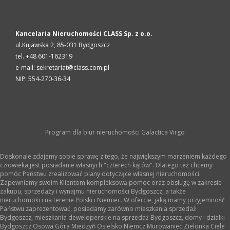
Kancelaria Nieruchomości CLASS Sp. z o.o.
ul.Kujawska 2,
85-031
Bydgoszcz
tel. +48 601-162319
e-mail: sekretariat@class.com.pl
NIP: 554-270-36-34
Program dla biur nieruchomości
Galactica Virgo
Doskonale zdajemy sobie sprawę z tego, że największym marzeniem każdego
człowieka jest posiadanie własnych "czterech kątów". Dlatego też chcemy
pomóc Państwu zrealizować plany dotyczące własnej nieruchomości.
Zapewniamy swoim Klientom kompleksową pomoc oraz obsługę w zakresie
zakupu, sprzedaży i wynajmu nieruchomości Bydgoszcz, a także
nieruchomości na terenie Polski i Niemiec. W ofercie, jaką mamy przyjemność
Państwu zaprezentować, posiadamy zarówno mieszkania sprzedaż
Bydgoszcz, mieszkania deweloperskie na sprzedaż Bydgoszcz, domy i działki
Bydgoszcz Osowa Góra Miedzyń Osielsko Niemcz Murowaniec Zielonka Ciele