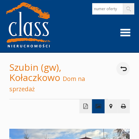
Strona
Szubin (gw),
Kołaczkowo
główna
Dom na
sprzedaż
O
firmie
+
−