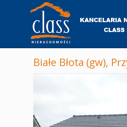
Białe Błota (gw),
Prz