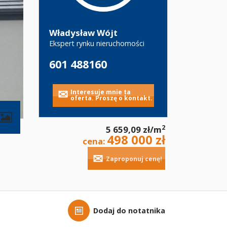
Władysław Wójt
Ekspert rynku nieruchomości
601 488160
Interesuje mnie ta
oferta. Proszę o kontakt.
2
5 659,09 zł/m
498 000 zł
cena:
Zaproponuj cenę!
Dodaj do notatnika