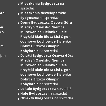
Mieszkania Bydgoszcz
na
sprzedaż
óra
Mieszkania deweloperskie
Bydgoszcz
na sprzedaż
Domy Bydgoszcz Osowa Góra
on
Miedzyń Osielsko Niemcz
ko
Murowaniec Zielonka Ciele
Przyłęki Białe Błota Lisi Ogon
Łochowo Łochowice Sicienko
em
Dobrcz Brzoza Olimpin
Kobylarnia
na sprzedaż
jem
Działki Bydgoszcz Osowa Góra
Miedzyń Osielsko Niemcz
Murowaniec Zielonka Ciele
Przyłęki Białe Błota Lisi Ogon
Łochowo Łochowice Sicienko
Dobrcz Brzoza Olimpin
Kobylarnia
na sprzedaż
Lokale Bydgoszcz
na sprzedaż
Hale Bydgoszcz
na sprzedaż
Obiekty Bydgoszcz
na sprzedaż