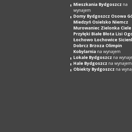
Mieszkania Bydgoszcz
na
wynajem
Domy Bydgoszcz Osowa G
Miedzyń Osielsko Niemcz
Murowaniec Zielonka Ciele
Przyłęki Białe Błota Lisi Og
Łochowo Łochowice Sicien
Dobrcz Brzoza Olimpin
Kobylarnia
na wynajem
Lokale Bydgoszcz
na wynaj
Hale Bydgoszcz
na wynajem
Obiekty Bydgoszcz
na wyna