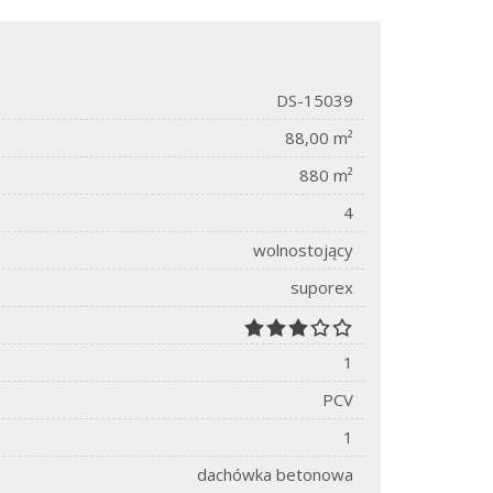
DS-15039
88,00 m²
880 m²
4
wolnostojący
suporex
1
PCV
1
dachówka betonowa