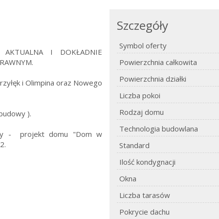
Szczegóły
Symbol oferty
T AKTUALNA I DOKŁADNIE
RAWNYM.
Powierzchnia całkowita
Powierzchnia działki
rzyłęk i Olimpina oraz Nowego
Liczba pokoi
Rodzaj domu
budowy ).
Technologia budowlana
owy - projekt domu "Dom w
2.
Standard
Ilość kondygnacji
Okna
Liczba tarasów
Pokrycie dachu