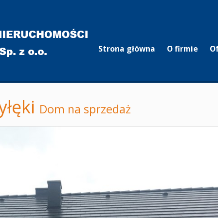
Strona główna
O firmie
O
yłęki
Dom na sprzedaż