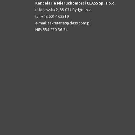
Kancelaria Nieruchomości CLASS Sp. z o.o.
ul.Kujawska 2,
85-031
Bydgoszcz
tel. +48 601-162319
e-mail: sekretariat@class.com.pl
NIP: 554-270-36-34