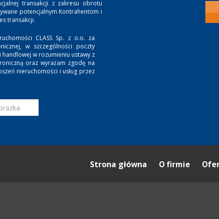
jalnej transakcji z zakresu obrotu
zywane potencjalnym Kontrahentom i
 transakcji.
ruchomości CLASS Sp. z o.o. za
nicznej, w szczególności poczty
ji handlowej w rozumieniu ustawy z
ktroniczną oraz wyrażam zgodę na
oszeń nieruchomości i usług przez
Strona główna
O firmie
Ofe