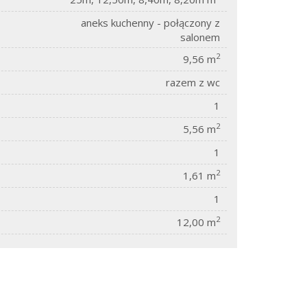
aneks kuchenny - połączony z
salonem
2
9,56 m
razem z wc
1
2
5,56 m
1
2
1,61 m
1
2
12,00 m