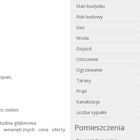
Stan budynku
Rok budowy
Gaz
Woda
Dojazd
Otoczenie
Ogrzewanie
opian,
Tarasy
Prąd
Kanalizacja
o zieleni.
Liczba sypialni
udnia głębinowa.
Pomieszczenia
ów wewnętrznych cena oferty