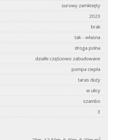
surowy zamknięty
2023
brak
tak - własna
droga polna
działki częściowo zabudowane
pompa ciepła
taras duży
w ulicy
szambo
3
2
25m, 12,50m, 8,40m, 8,20m m