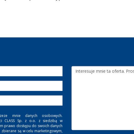
zeze mnie danych osobowych.
ci CLASS Sp. z o.o. z siedzibą w
. Mam prawo dostępu do swoich danych
e zbierane są w celu marketingowym,