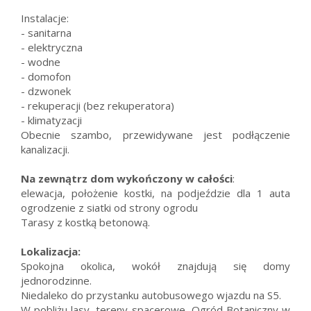
Instalacje:
- sanitarna
- elektryczna
- wodne
- domofon
- dzwonek
- rekuperacji (bez rekuperatora)
- klimatyzacji
Obecnie szambo, przewidywane jest podłączenie
kanalizacji.
Na zewnątrz dom wykończony w całości
:
elewacja, położenie kostki, na podjeździe dla 1 auta
ogrodzenie z siatki od strony ogrodu
Tarasy z kostką betonową.
Lokalizacja:
Spokojna okolica, wokół znajdują się domy
jednorodzinne.
Niedaleko do przystanku autobusowego wjazdu na S5.
W pobliżu lasy, tereny spacerowe, Ogród Botaniczny w