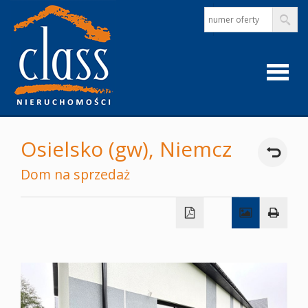
Strona
Osielsko (gw),
Niemcz
główna
Dom na sprzedaż
O
firmie