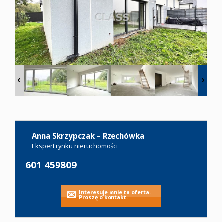
Oferty
Zgłoś
ofertę
Kariera
Anna Skrzypczak – Rzechówka
Kontakt
Ekspert rynku nieruchomości
601 459809
Notatnik
Interesuje mnie ta oferta.
Proszę o kontakt.