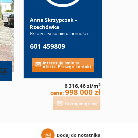
Anna Skrzypczak –
Rzechówka
Ekspert rynku nieruchomości
601 459809
Interesuje mnie ta
oferta. Proszę o kontakt.
contributors
2
6 316,46 zł/m
998 000 zł
cena:
Zaproponuj cenę!
Dodaj do notatnika