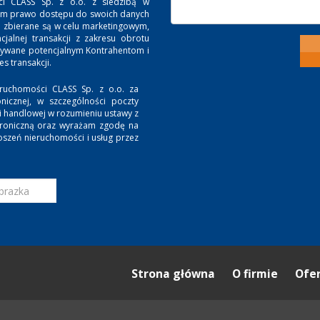
ci CLASS Sp. z o.o. z siedzibą w
. Mam prawo dostępu do swoich danych
e zbierane są w celu marketingowym,
jalnej transakcji z zakresu obrotu
zywane potencjalnym Kontrahentom i
 transakcji.
ruchomości CLASS Sp. z o.o. za
nicznej, w szczególności poczty
ji handlowej w rozumieniu ustawy z
ktroniczną oraz wyrażam zgodę na
oszeń nieruchomości i usług przez
Strona główna
O firmie
Ofe