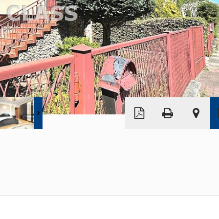
Leaflet
|
©
OpenStreetMap