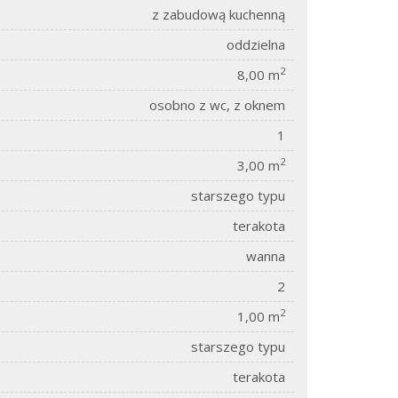
z zabudową kuchenną
oddzielna
2
8,00 m
osobno z wc, z oknem
1
2
3,00 m
starszego typu
terakota
wanna
2
2
1,00 m
starszego typu
terakota