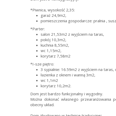
*Piwnica, wysokość 2,35:
garaż 24,9m2,
pomieszczenia gospodarcze: pralnia , susza
*Parter:
salon 21,53m2 z wyjściem na taras,
pokój 10,3m2,
kuchnia 8,55m2,
wc 1,15m2,
korytarz 7,58m2
*I-sze piętro:
3 sypialnie: 16.59m2 z wyjściem na taras,
łazienka z oknem i wanną 3m2,
wc 1,1m2
korytarz 10,2m2.
Dom jest bardzo funkcjonalny i wygodny.
Można dokonać własnego przearanżowania po
obecny układ.
Dom zbudowano w technice tradycyjnej.