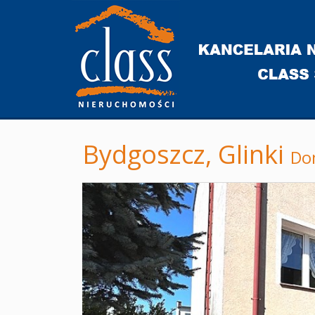
Bydgoszcz,
Glinki
Do
+
−