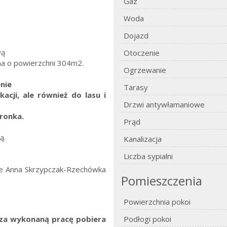
Gaz
Woda
Dojazd
wą
Otoczenie
a o powierzchni 304m2.
Ogrzewanie
nie
Tarasy
kacji, ale również do lasu i
Drzwi antywłamaniowe
dronka.
Prąd
ą.
Kanalizacja
Liczba sypialni
je Anna Skrzypczak-Rzechówka
Pomieszczenia
Powierzchnia pokoi
. za wykonaną pracę pobiera
Podłogi pokoi