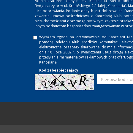
Administratorem danych jest Kancelaria Nieruchomoś
Bydgoszczy przy ul. Krasińskiego 2 / dalej „Kancelaria”
i ich poprawiania. Podanie danych jest dobrowolne. Dan
zawarcia umowy pośrednictwa z Kancelarią i/lub potenc
nieruchomościami oraz mogą być w tym zakresie przeka
innym podmiotom bezpośrednio zaangażowanym w proces
Wyrażam zgodę na otrzymywanie od Kancelarii Nie
pomocą telefonu i/lub środków komunikacji elektro
elektronicznej oraz SMS, skierowanej do mnie informac
dnia 18 lipca 2002 r. o świadczeniu usług drogą ele
przesyłanie mi materiałów reklamowych oraz ofert/ogł
Kancelarię.
Kod zabezpieczający