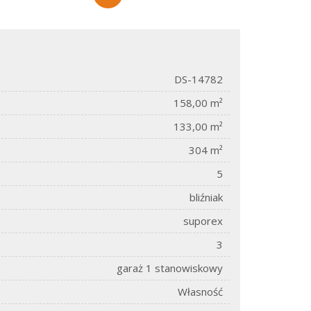
DS-14782
158,00 m²
133,00 m²
304 m²
5
bliźniak
suporex
3
garaż 1 stanowiskowy
Własność