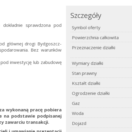
Szczegóły
 i dokładnie sprawdzona pod
Symbol oferty
Powierzchnia całkowita
 od głównej drogi Bydgoszcz-
Przeznaczenie działki
ospodarowania. Bez warunków
n pod inwestycję lub zabudowę
Wymiary działki
Stan prawny
Kształt działki
Ogrodzenie działki
Gaz
. za wykonaną pracę pobiera
Woda
ne na podstawie podpisanej
y zawarciu transakcji.
Dojazd
eli i umawianie prezentacji