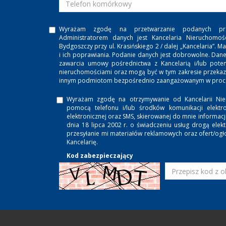
Wyrażam zgodę na przetwarzanie podanych pr
Administratorem danych jest Kancelaria Nieruchomoś
Bydgoszczy przy ul. Krasińskiego 2 / dalej „Kancelaria”
i ich poprawiania. Podanie danych jest dobrowolne. Dan
zawarcia umowy pośrednictwa z Kancelarią i/lub potenc
nieruchomościami oraz mogą być w tym zakresie przeka
innym podmiotom bezpośrednio zaangażowanym w proces
Wyrażam zgodę na otrzymywanie od Kancelarii Nie
pomocą telefonu i/lub środków komunikacji elektro
elektronicznej oraz SMS, skierowanej do mnie informac
dnia 18 lipca 2002 r. o świadczeniu usług drogą ele
przesyłanie mi materiałów reklamowych oraz ofert/ogł
Kancelarię.
Kod zabezpieczający