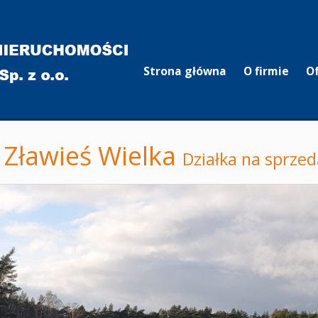
Strona główna
O firmie
O
Zławieś Wielka
Działka na sprzed