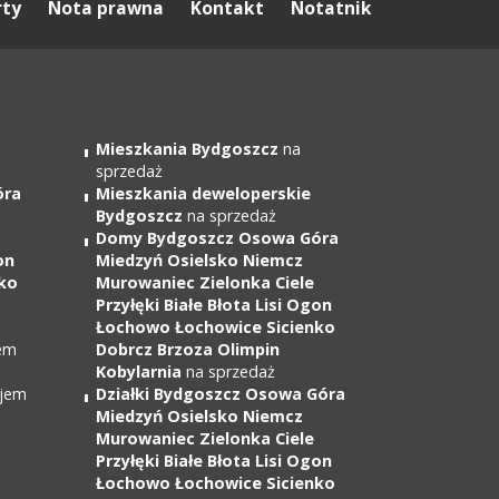
rty
Nota prawna
Kontakt
Notatnik
Mieszkania Bydgoszcz
na
sprzedaż
óra
Mieszkania deweloperskie
Bydgoszcz
na sprzedaż
Domy Bydgoszcz Osowa Góra
on
Miedzyń Osielsko Niemcz
ko
Murowaniec Zielonka Ciele
Przyłęki Białe Błota Lisi Ogon
Łochowo Łochowice Sicienko
em
Dobrcz Brzoza Olimpin
Kobylarnia
na sprzedaż
jem
Działki Bydgoszcz Osowa Góra
Miedzyń Osielsko Niemcz
Murowaniec Zielonka Ciele
Przyłęki Białe Błota Lisi Ogon
Łochowo Łochowice Sicienko