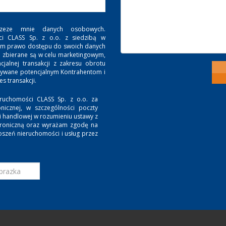
zeze mnie danych osobowych.
ci CLASS Sp. z o.o. z siedzibą w
. Mam prawo dostępu do swoich danych
e zbierane są w celu marketingowym,
jalnej transakcji z zakresu obrotu
zywane potencjalnym Kontrahentom i
 transakcji.
ruchomości CLASS Sp. z o.o. za
nicznej, w szczególności poczty
ji handlowej w rozumieniu ustawy z
ktroniczną oraz wyrażam zgodę na
oszeń nieruchomości i usług przez