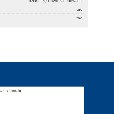
działki częściowo zabudowane
tak
tak