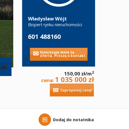
Władysław Wójt
Ekspert rynku nieruchomości
601 488160
Interesuje mnie ta
oferta. Proszę o kontakt.
2
150,00 zł/m
1 035 000 zł
cena:
Zaproponuj cenę!
Dodaj do notatnika