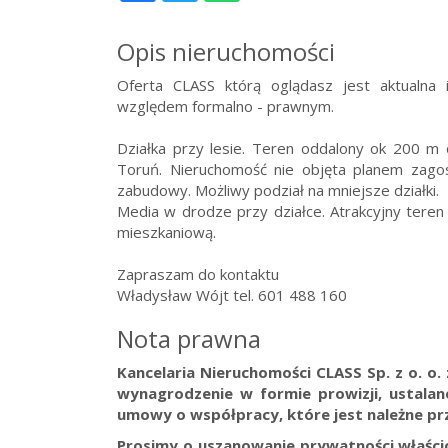
Opis nieruchomości
Oferta CLASS którą oglądasz jest aktualna
względem formalno - prawnym.
Działka przy lesie. Teren oddalony ok 200 m
Toruń. Nieruchomość nie objęta planem zag
zabudowy. Możliwy podział na mniejsze działki.
Media w drodze przy działce. Atrakcyjny tere
mieszkaniową.
Zapraszam do kontaktu
Władysław Wójt tel. 601 488 160
Nota prawna
Kancelaria Nieruchomości CLASS Sp. z o. o
wynagrodzenie w formie prowizji, ustala
umowy o współpracy, które jest należne prz
Prosimy o uszanowanie prywatności właścici