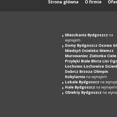
Strona główna
O firmie
Ofe
Mieszkania Bydgoszcz
na
wynajem
Domy Bydgoszcz Osowa G
Miedzyń Osielsko Niemcz
Murowaniec Zielonka Ciele
Przyłęki Białe Błota Lisi Og
Łochowo Łochowice Sicien
Dobrcz Brzoza Olimpin
Kobylarnia
na wynajem
Lokale Bydgoszcz
na wynaj
Hale Bydgoszcz
na wynajem
Obiekty Bydgoszcz
na wyna