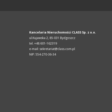
Kancelaria Nieruchomości CLASS Sp. z o.o.
ul.Kujawska 2,
85-031
Bydgoszcz
tel. +48 601-162319
e-mail: sekretariat@class.com.pl
NIP: 554-270-36-34