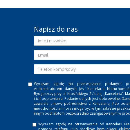
Napisz do nas
Wyrażam zgodę na przetwarzanie podanych pr
Administratorem danych jest Kancelaria Nieruchomoś
Bydgoszczy przy ul. Krasińskiego 2 / dalej „Kancelaria”
i ich poprawiania. Podanie danych jest dobrowolne. Dan
zawarcia umowy pośrednictwa z Kancelarią i/lub potenc
nieruchomościami oraz mogą być w tym zakresie przeka
innym podmiotom bezpośrednio zaangażowanym w proces
Wyrażam zgodę na otrzymywanie od Kancelarii Nie
pomocą telefonu i/lub środków komunikacji elektro