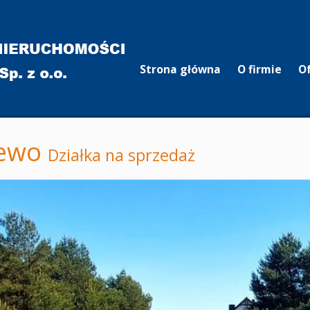
Strona główna
O firmie
O
ewo
Działka na sprzedaż