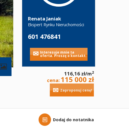
Renata Janiak
Ekspert Rynku Nieruchomości
601 476841
Interesuje mnie ta
oferta. Proszę o kontakt.
contributors
2
116,16 zł/m
115 000 zł
cena:
Zaproponuj cenę!
Dodaj do notatnika