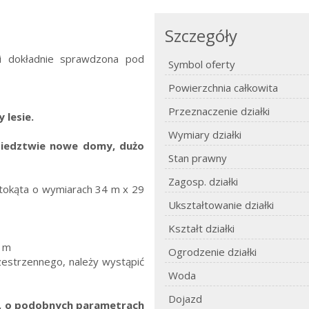
Szczegóły
 i dokładnie sprawdzona pod
Symbol oferty
Powierzchnia całkowita
Przeznaczenie działki
 lesie.
Wymiary działki
siedztwie nowe domy, dużo
Stan prawny
Zagosp. działki
stokąta o wymiarach 34 m x 29
Ukształtowanie działki
Kształt działki
0 m
Ogrodzenie działki
estrzennego, należy wystąpić
Woda
Dojazd
żu, o podobnych parametrach