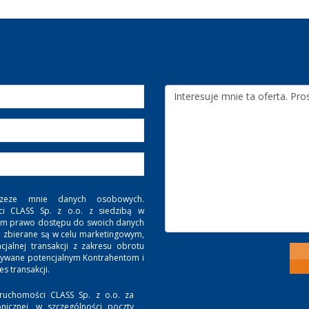
zeze mnie danych osobowych.
ci CLASS Sp. z o.o. z siedzibą w
. Mam prawo dostępu do swoich danych
e zbierane są w celu marketingowym,
jalnej transakcji z zakresu obrotu
zywane potencjalnym Kontrahentom i
 transakcji.
ruchomości CLASS Sp. z o.o. za
nicznej, w szczególności poczty