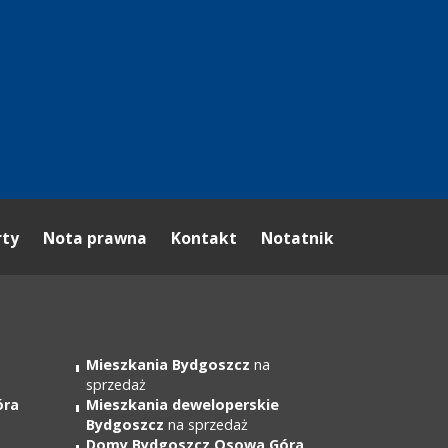
rty
Nota prawna
Kontakt
Notatnik
Mieszkania Bydgoszcz
na
sprzedaż
óra
Mieszkania deweloperskie
Bydgoszcz
na sprzedaż
Domy Bydgoszcz Osowa Góra