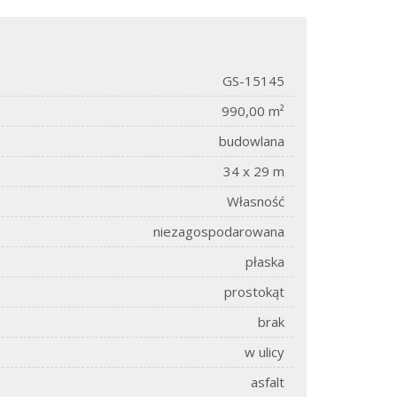
GS-15145
990,00 m²
budowlana
34 x 29 m
Własność
niezagospodarowana
płaska
prostokąt
brak
w ulicy
asfalt