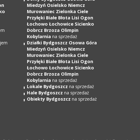
on
Miedzyń Osielsko Niemcz
ko
Murowaniec Zielonka Ciele
Przyłęki Białe Błota Lisi Ogon
Łochowo Łochowice Sicienko
em
Dobrcz Brzoza Olimpin
Kobylarnia
na sprzedaż
jem
Działki Bydgoszcz Osowa Góra
Miedzyń Osielsko Niemcz
Murowaniec Zielonka Ciele
Przyłęki Białe Błota Lisi Ogon
Łochowo Łochowice Sicienko
Dobrcz Brzoza Olimpin
Kobylarnia
na sprzedaż
Lokale Bydgoszcz
na sprzedaż
Hale Bydgoszcz
na sprzedaż
Obiekty Bydgoszcz
na sprzedaż