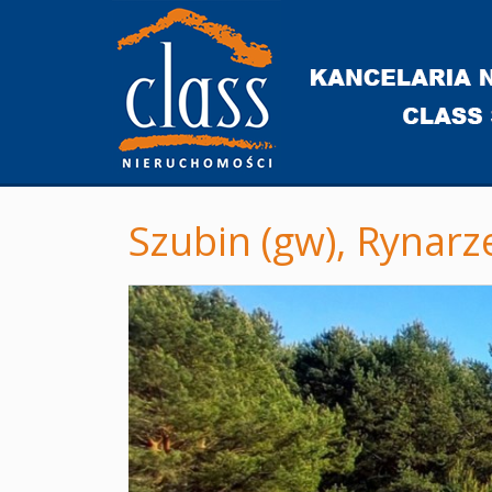
Szubin (gw),
Rynarz
+
−