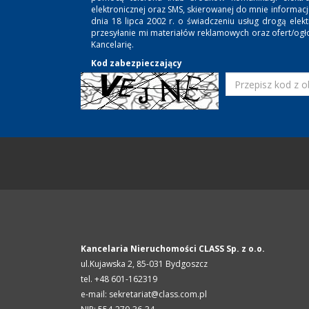
elektronicznej oraz SMS, skierowanej do mnie informac
dnia 18 lipca 2002 r. o świadczeniu usług drogą ele
przesyłanie mi materiałów reklamowych oraz ofert/ogł
Kancelarię.
Kod zabezpieczający
Kancelaria Nieruchomości CLASS Sp. z o.o.
ul.Kujawska 2,
85-031
Bydgoszcz
tel. +48 601-162319
e-mail: sekretariat@class.com.pl