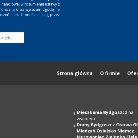
ji handlowej w rozumieniu ustawy z
ktroniczną oraz wyrażam zgodę na
oszeń nieruchomości i usług przez
Strona główna
O firmie
Ofe
Mieszkania Bydgoszcz
na
wynajem
Domy Bydgoszcz Osowa G
Miedzyń Osielsko Niemcz
Murowaniec Zielonka Ciele