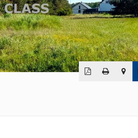
Leaflet
|
©
OpenStreetMap