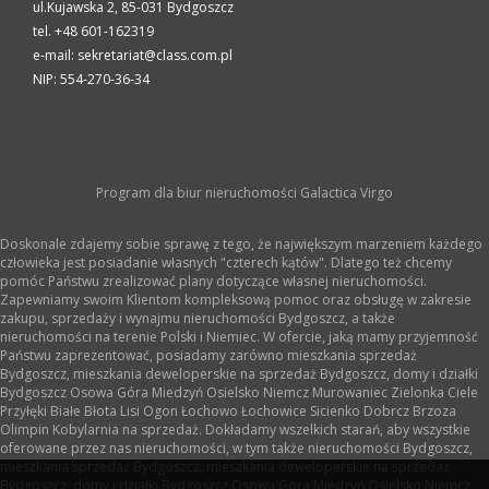
ul.Kujawska 2,
85-031
Bydgoszcz
tel. +48 601-162319
e-mail: sekretariat@class.com.pl
NIP: 554-270-36-34
Program dla biur nieruchomości
Galactica Virgo
Doskonale zdajemy sobie sprawę z tego, że największym marzeniem każdego
człowieka jest posiadanie własnych "czterech kątów". Dlatego też chcemy
pomóc Państwu zrealizować plany dotyczące własnej nieruchomości.
Zapewniamy swoim Klientom kompleksową pomoc oraz obsługę w zakresie
zakupu, sprzedaży i wynajmu nieruchomości Bydgoszcz, a także
nieruchomości na terenie Polski i Niemiec. W ofercie, jaką mamy przyjemność
Państwu zaprezentować, posiadamy zarówno mieszkania sprzedaż
Bydgoszcz, mieszkania deweloperskie na sprzedaż Bydgoszcz, domy i działki
Bydgoszcz Osowa Góra Miedzyń Osielsko Niemcz Murowaniec Zielonka Ciele
Przyłęki Białe Błota Lisi Ogon Łochowo Łochowice Sicienko Dobrcz Brzoza
Olimpin Kobylarnia na sprzedaż. Dokładamy wszelkich starań, aby wszystkie
oferowane przez nas nieruchomości, w tym także nieruchomości Bydgoszcz,
mieszkania sprzedaż Bydgoszcz, mieszkania deweloperskie na sprzedaż
Bydgoszcz, domy i działki Bydgoszcz Osowa Góra Miedzyń Osielsko Niemcz