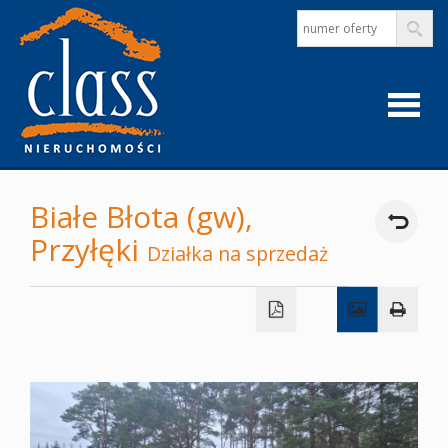
Strona
Białe Błota (gw),
Przyłęki
główna
Działka na sprzedaż
O
firmie