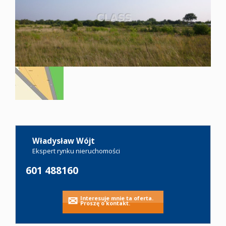
Oferty
Zgłoś
ofertę
Kariera
Władysław Wójt
Kontakt
Ekspert rynku nieruchomości
Leaflet
|
©
OpenStreetMap
contributors
601 488160
Notatnik
Interesuje mnie ta oferta.
Proszę o kontakt.