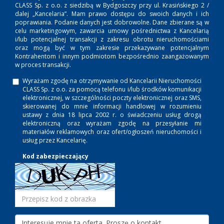
CLASS Sp. z o.o. z siedzibą w Bydgoszczy przy ul. Krasińskiego 2 /
dalej „Kancelaria”. Mam prawo dostępu do swoich danych i ich
poprawiania. Podanie danych jest dobrowolne. Dane zbierane są w
celu marketingowym, zawarcia umowy pośrednictwa z Kancelarią
i/lub potencjalnej transakcji z zakresu obrotu nieruchomościami
oraz mogą być w tym zakresie przekazywane potencjalnym
Kontrahentom i innym podmiotom bezpośrednio zaangażowanym
w proces transakcji.
Wyrażam zgodę na otrzymywanie od Kancelarii Nieruchomości
CLASS Sp. z o.o. za pomocą telefonu i/lub środków komunikacji
elektronicznej, w szczególności poczty elektronicznej oraz SMS,
skierowanej do mnie informacji handlowej w rozumieniu
ustawy z dnia 18 lipca 2002 r. o świadczeniu usług drogą
elektroniczną oraz wyrażam zgodę na przesyłanie mi
materiałów reklamowych oraz ofert/ogłoszeń nieruchomości i
usług przez Kancelarię.
Kod zabezpieczający