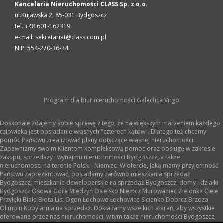
Kancelaria Nieruchomości CLASS Sp. z o.o.
ul.Kujawska 2,
85-031
Bydgoszcz
tel. +48 601-162319
e-mail: sekretariat@class.com.pl
NIP: 554-270-36-34
Program dla biur nieruchomości
Galactica Virgo
Doskonale zdajemy sobie sprawę z tego, że największym marzeniem każdego
człowieka jest posiadanie własnych "czterech kątów". Dlatego też chcemy
pomóc Państwu zrealizować plany dotyczące własnej nieruchomości.
Zapewniamy swoim Klientom kompleksową pomoc oraz obsługę w zakresie
zakupu, sprzedaży i wynajmu nieruchomości Bydgoszcz, a także
nieruchomości na terenie Polski i Niemiec. W ofercie, jaką mamy przyjemność
Państwu zaprezentować, posiadamy zarówno mieszkania sprzedaż
Bydgoszcz, mieszkania deweloperskie na sprzedaż Bydgoszcz, domy i działki
Bydgoszcz Osowa Góra Miedzyń Osielsko Niemcz Murowaniec Zielonka Ciele
Przyłęki Białe Błota Lisi Ogon Łochowo Łochowice Sicienko Dobrcz Brzoza
Olimpin Kobylarnia na sprzedaż. Dokładamy wszelkich starań, aby wszystkie
oferowane przez nas nieruchomości, w tym także nieruchomości Bydgoszcz,