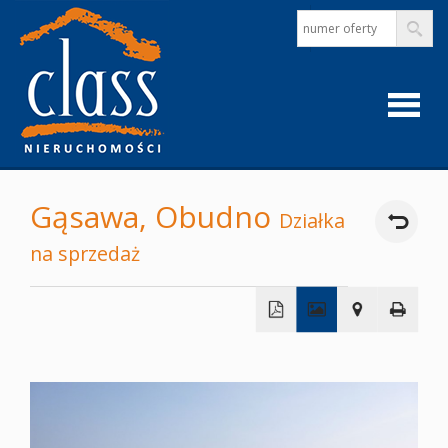
Strona
Gąsawa,
Obudno
Działka
główna
na sprzedaż
O
+
firmie
−