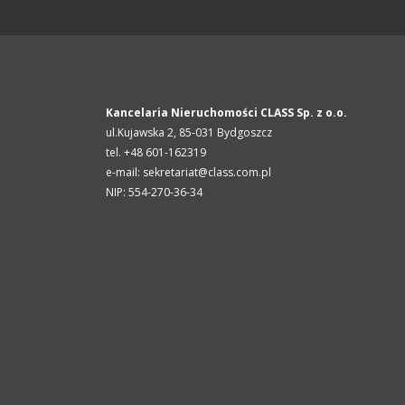
Kancelaria Nieruchomości CLASS Sp. z o.o.
ul.Kujawska 2,
85-031
Bydgoszcz
tel. +48 601-162319
e-mail: sekretariat@class.com.pl
NIP: 554-270-36-34