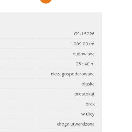
GS-15226
1 009,00 m²
budowlana
25 : 40 m
niezagospodarowana
płaska
prostokąt
brak
w ulicy
droga utwardzona