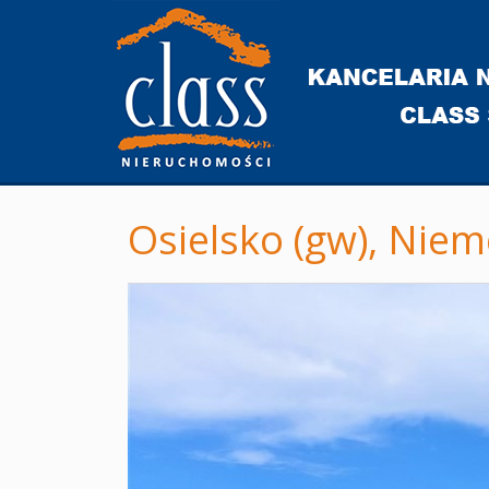
Osielsko (gw),
Niem
+
−