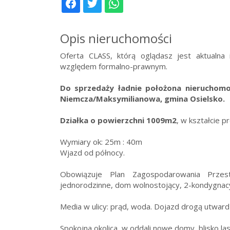
Opis nieruchomości
Oferta CLASS, którą oglądasz jest aktualna
względem formalno-prawnym.
Do sprzedaży ładnie położona nieruchom
Niemcza/Maksymilianowa, gmina Osielsko.
Działka o powierzchni 1009m2
, w kształcie p
Wymiary ok: 25m : 40m
Wjazd od północy.
Obowiązuje Plan Zagospodarowania Przest
jednorodzinne, dom wolnostojący, 2-kondygnacy
Media w ulicy: prąd, woda. Dojazd drogą utward
Spokojna okolica, w oddali nowe domy, blisko las