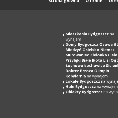
Strona główna
O firmie
Ofe
Mieszkania Bydgoszcz
na
wynajem
Domy Bydgoszcz Osowa G
Miedzyń Osielsko Niemcz
Murowaniec Zielonka Ciele
Przyłęki Białe Błota Lisi Og
Łochowo Łochowice Sicien
Dobrcz Brzoza Olimpin
Kobylarnia
na wynajem
Lokale Bydgoszcz
na wynaj
Hale Bydgoszcz
na wynajem
Obiekty Bydgoszcz
na wyna