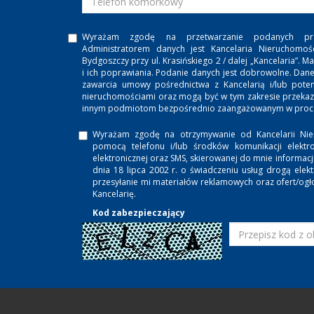
Wyrażam zgodę na przetwarzanie podanych pr
Administratorem danych jest Kancelaria Nieruchomoś
Bydgoszczy przy ul. Krasińskiego 2 / dalej „Kancelaria”
i ich poprawiania. Podanie danych jest dobrowolne. Dan
zawarcia umowy pośrednictwa z Kancelarią i/lub potenc
nieruchomościami oraz mogą być w tym zakresie przeka
innym podmiotom bezpośrednio zaangażowanym w proces
Wyrażam zgodę na otrzymywanie od Kancelarii Nie
pomocą telefonu i/lub środków komunikacji elektro
elektronicznej oraz SMS, skierowanej do mnie informac
dnia 18 lipca 2002 r. o świadczeniu usług drogą ele
przesyłanie mi materiałów reklamowych oraz ofert/ogł
Kancelarię.
Kod zabezpieczający