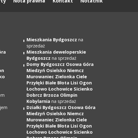
rty
Nota prawna
Kontakt
Notatnik
Mieszkania Bydgoszcz
na
sprzedaż
óra
Mieszkania deweloperskie
Bydgoszcz
na sprzedaż
Domy Bydgoszcz Osowa Góra
on
Miedzyń Osielsko Niemcz
ko
Murowaniec Zielonka Ciele
Przyłęki Białe Błota Lisi Ogon
Łochowo Łochowice Sicienko
em
Dobrcz Brzoza Olimpin
Kobylarnia
na sprzedaż
jem
Działki Bydgoszcz Osowa Góra
Miedzyń Osielsko Niemcz
Murowaniec Zielonka Ciele
Przyłęki Białe Błota Lisi Ogon
Łochowo Łochowice Sicienko