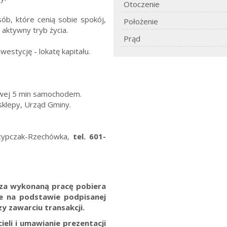
Otoczenie
b, które cenią sobie spokój,
Położenie
aktywny tryb życia.
Prąd
estycję - lokatę kapitału.
owej 5 min samochodem.
sklepy, Urząd Gminy.
zypczak-Rzechówka,
tel. 601-
. za wykonaną pracę pobiera
ne na podstawie podpisanej
y zawarciu transakcji.
eli i umawianie prezentacji