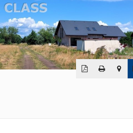
Leaflet
|
©
OpenStreetMap