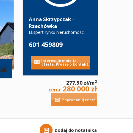
Anna Skrzypczak –
Rzechówka
Ekspert rynku nieruchomości
601 459809
Interesuje mnie ta
oferta. Proszę o kontakt.
contributors
2
277,50 zł/m
280 000 zł
cena:
Zaproponuj cenę!
Dodaj do notatnika