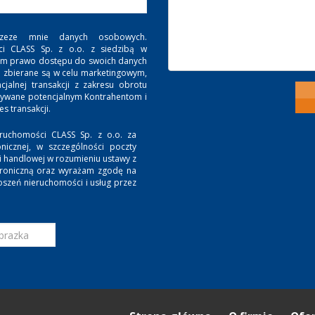
zeze mnie danych osobowych.
ci CLASS Sp. z o.o. z siedzibą w
. Mam prawo dostępu do swoich danych
e zbierane są w celu marketingowym,
jalnej transakcji z zakresu obrotu
zywane potencjalnym Kontrahentom i
 transakcji.
ruchomości CLASS Sp. z o.o. za
nicznej, w szczególności poczty
ji handlowej w rozumieniu ustawy z
ktroniczną oraz wyrażam zgodę na
oszeń nieruchomości i usług przez