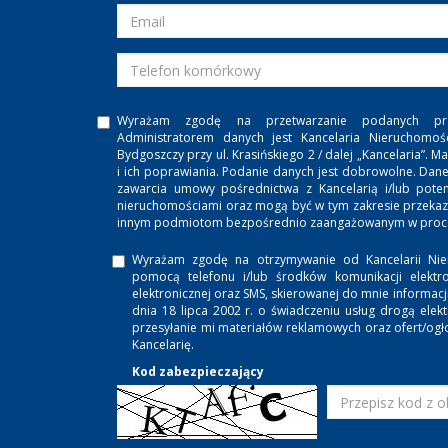
Wyrażam zgodę na przetwarzanie podanych pr
Administratorem danych jest Kancelaria Nieruchomoś
Bydgoszczy przy ul. Krasińskiego 2 / dalej „Kancelaria”
i ich poprawiania. Podanie danych jest dobrowolne. Dan
zawarcia umowy pośrednictwa z Kancelarią i/lub potenc
nieruchomościami oraz mogą być w tym zakresie przeka
innym podmiotom bezpośrednio zaangażowanym w proces
Wyrażam zgodę na otrzymywanie od Kancelarii Nie
pomocą telefonu i/lub środków komunikacji elektro
elektronicznej oraz SMS, skierowanej do mnie informac
dnia 18 lipca 2002 r. o świadczeniu usług drogą ele
przesyłanie mi materiałów reklamowych oraz ofert/ogł
Kancelarię.
Kod zabezpieczający