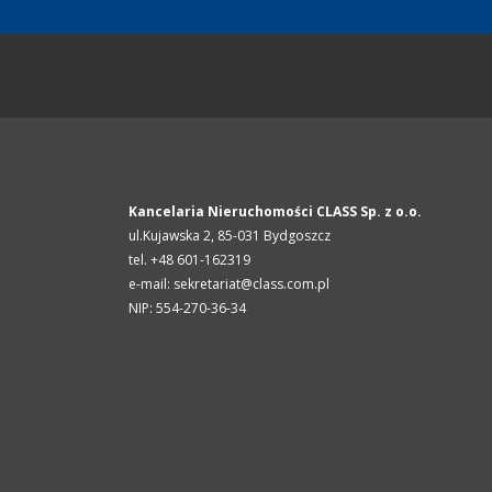
Kancelaria Nieruchomości CLASS Sp. z o.o.
ul.Kujawska 2,
85-031
Bydgoszcz
tel. +48 601-162319
e-mail: sekretariat@class.com.pl
NIP: 554-270-36-34