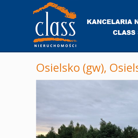
Osielsko (gw),
Osiel