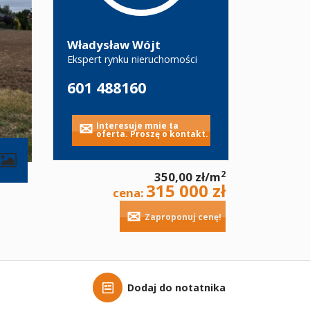
Władysław Wójt
Ekspert rynku nieruchomości
601 488160
Interesuje mnie ta
oferta. Proszę o kontakt.
2
350,00 zł/m
315 000 zł
cena:
Zaproponuj cenę!
Dodaj do notatnika