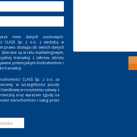
zeze mnie danych osobowych.
ci CLASS Sp. z o.o. z siedzibą w
. Mam prawo dostępu do swoich danych
e zbierane są w celu marketingowym,
jalnej transakcji z zakresu obrotu
zywane potencjalnym Kontrahentom i
 transakcji.
ruchomości CLASS Sp. z o.o. za
nicznej, w szczególności poczty
ji handlowej w rozumieniu ustawy z
ktroniczną oraz wyrażam zgodę na
oszeń nieruchomości i usług przez