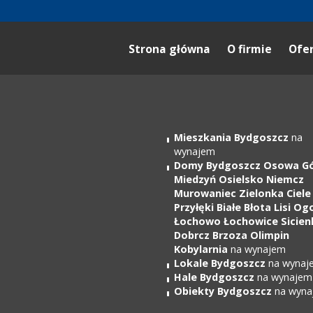
Strona główna
O firmie
Ofe
Mieszkania Bydgoszcz
na
wynajem
Domy Bydgoszcz Osowa G
Miedzyń Osielsko Niemcz
Murowaniec Zielonka Ciele
Przyłęki Białe Błota Lisi Og
Łochowo Łochowice Sicien
Dobrcz Brzoza Olimpin
Kobylarnia
na wynajem
Lokale Bydgoszcz
na wynaj
Hale Bydgoszcz
na wynajem
Obiekty Bydgoszcz
na wyna