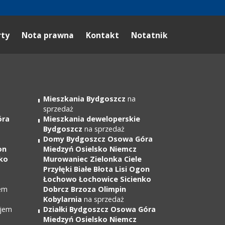
rty
Nota prawna
Kontakt
Notatnik
Mieszkania Bydgoszcz
na
sprzedaż
óra
Mieszkania deweloperskie
Bydgoszcz
na sprzedaż
Domy Bydgoszcz Osowa Góra
on
Miedzyń Osielsko Niemcz
ko
Murowaniec Zielonka Ciele
Przyłęki Białe Błota Lisi Ogon
Łochowo Łochowice Sicienko
em
Dobrcz Brzoza Olimpin
Kobylarnia
na sprzedaż
jem
Działki Bydgoszcz Osowa Góra
Miedzyń Osielsko Niemcz