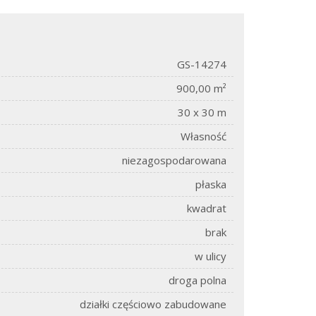
GS-14274
900,00 m²
30 x 30 m
Własność
niezagospodarowana
płaska
kwadrat
brak
w ulicy
droga polna
działki częściowo zabudowane