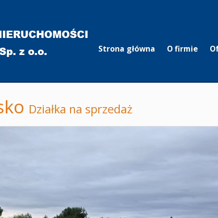
Strona główna
O firmie
O
sko
Działka na sprzedaż