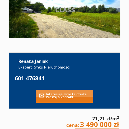
Oferty
Zgłoś
ofertę
Renata Janiak
Kariera
Ekspert Rynku Nieruchomości
601 476841
Kontakt
Leaflet
|
©
OpenStreetMap
contributors
Interesuje mnie ta oferta.
Proszę o kontakt.
Notatnik
2
71,21 zł/m
3 490 000 zł
cena: