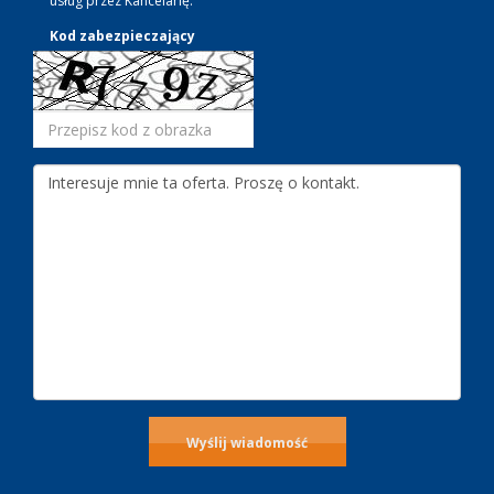
usług przez Kancelarię.
Kod zabezpieczający