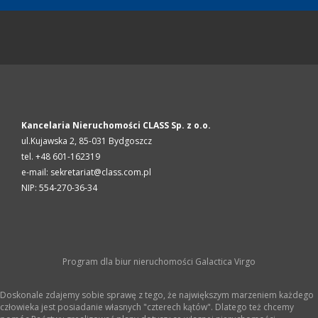
Kancelaria Nieruchomości CLASS Sp. z o.o.
ul.Kujawska 2,
85-031
Bydgoszcz
tel. +48 601-162319
e-mail: sekretariat@class.com.pl
NIP: 554-270-36-34
Program dla biur nieruchomości
Galactica Virgo
Doskonale zdajemy sobie sprawę z tego, że największym marzeniem każdego
człowieka jest posiadanie własnych "czterech kątów". Dlatego też chcemy