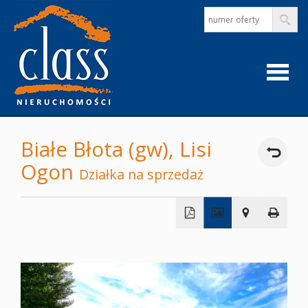
Strona
Białe Błota (gw),
Lisi
Ogon
główna
Działka na sprzedaż
O
+
firmie
−