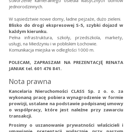
stworzenie kameralnego osiedla klasycznych domów
jednorodzinnych.
W sąsiedztwie nowe domy, ładne pejzaże, dużo zieleni.
Blisko do drogi ekspresowej S-5, szybki dojazd w
każdym kierunku.
Pełna infrastruktura, szkoły, przedszkola, markety,
usługi, na Miedzyniu i w pobliskim Łochowie.
Komunikacja miejska w odległości 1000 m.
POLECAM, ZAPRASZAM NA PREZENTACJĘ RENATA
JANIAK tel. 601 476 841.
Nota prawna
Kancelaria Nieruchomości CLASS Sp. z o. o. za
wykonaną pracę pobiera wynagrodzenie w formie
prowizji, ustalane na podstawie podpisanej umowy
o współpracy, które jest należne przy zawarciu
transakcji.
Prosimy o uszanowanie prywatności właścicieli i
umawianie prezentacji wyłącznie przy naszym