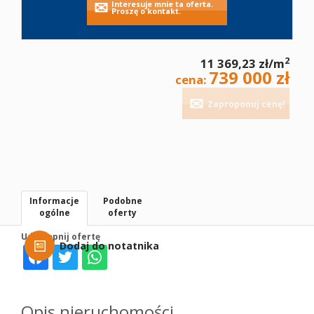
Interesuje mnie ta oferta.
Proszę o kontakt.
2
11 369,23 zł/m
739 000 zł
cena:
Zaproponuj cenę!
Informacje
Podobne
ogólne
oferty
Udostępnij ofertę
Dodaj do notatnika
Opis nieruchomości