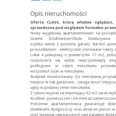
Opis nieruchomości
Oferta CLASS, którą właśnie oglądasz, 
sprawdzona pod względem formalno-praw
Nowy wyjątkowy apartamentowiec na początku 
dzielnic Śródmieście/Okole. Ekskluzywna
szybka winda z poziomu garażu. Bardzo jasn
przeszkleniom - elektrycznie sterowane rolety 
Lokal 4 pokojowy o powierzchni 77 m2, położ
rozpościera się widok nieprzysłonięty in
podłogowe w całym mieszkaniu pozwala
wszystkich ścian w mieszkaniu.
Budynek monitorowany. Do mieszkania przynal
miejsce w hali garażowe - uwaga koszt miejsca
ujęty w podanej cenie mieszkania.
Z salonu wyjście na imponujący 62 m2 taras w
Rozkład pomieszczeń i ich metraż zamieszczony 
Położenie apartamentowca gwarantuje dob
dzielnicami Bydgoszczy oraz dotarcie pieszo w
oraz terenów rekreacyjnych nad Kanałem Bydg