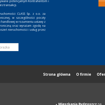
zywane potencjalnym Kontrahentom i
 transakcji.
ruchomości CLASS Sp. z o.o. za
nicznej, w szczególności poczty
ji handlowej w rozumieniu ustawy z
ktroniczną oraz wyrażam zgodę na
oszeń nieruchomości i usług przez
Strona główna
O firmie
Ofe
Mieszkania Bydgoszcz
na