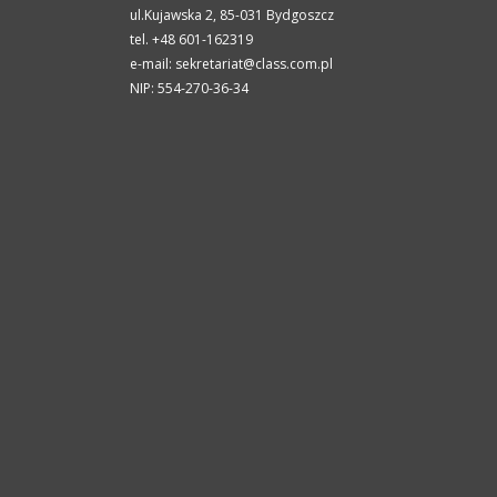
ul.Kujawska 2,
85-031
Bydgoszcz
tel. +48 601-162319
e-mail: sekretariat@class.com.pl
NIP: 554-270-36-34