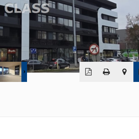
Leaflet
|
©
OpenStreetMap