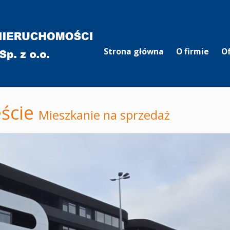
Strona główna
O firmie
O
ście
Mieszkanie na sprzedaż