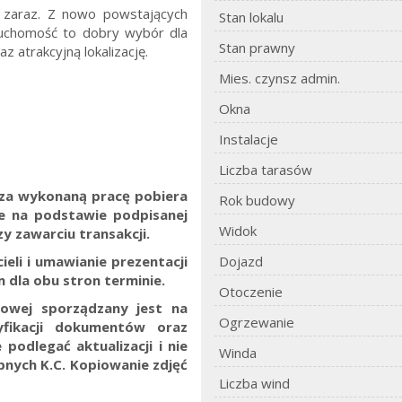
d zaraz. Z nowo powstających
Stan lokalu
uchomość to dobry wybór dla
Stan prawny
 atrakcyjną lokalizację.
Mies. czynsz admin.
Okna
Instalacje
Liczba tarasów
. za wykonaną pracę pobiera
Rok budowy
ne na podstawie podpisanej
Widok
y zawarciu transakcji.
eli i umawianie prezentacji
Dojazd
 dla obu stron terminie.
Otoczenie
towej sporządzany jest na
Ogrzewanie
yfikacji dokumentów oraz
 podlegać aktualizacji i nie
Winda
ępnych K.C.
Kopiowanie zdjęć
Liczba wind