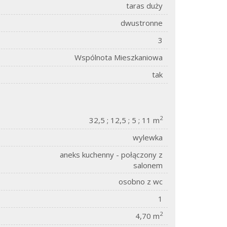
taras duży
dwustronne
3
Wspólnota Mieszkaniowa
tak
2
32,5 ; 12,5 ; 5 ; 11 m
wylewka
aneks kuchenny - połączony z
salonem
osobno z wc
1
2
4,70 m