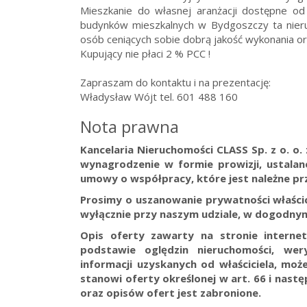
Mieszkanie do własnej aranżacji dostępne o
budynków mieszkalnych w Bydgoszczy ta nier
osób ceniących sobie dobrą jakość wykonania oraz
Kupujący nie płaci 2 % PCC !
Zapraszam do kontaktu i na prezentację:
Władysław Wójt tel. 601 488 160
Nota prawna
Kancelaria Nieruchomości CLASS Sp. z o. o
wynagrodzenie w formie prowizji, ustala
umowy o współpracy, które jest należne prz
Prosimy o uszanowanie prywatności właścici
wyłącznie przy naszym udziale, w dogodnym
Opis oferty zawarty na stronie interne
podstawie oględzin nieruchomości, wer
informacji uzyskanych od właściciela, może
stanowi oferty określonej w art. 66 i nast
oraz opisów ofert jest zabronione.