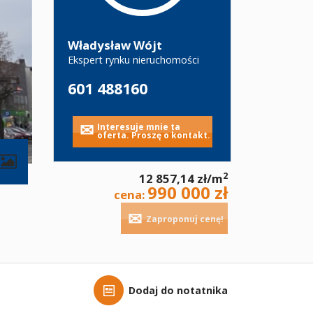
Władysław Wójt
Ekspert rynku nieruchomości
601 488160
Interesuje mnie ta
oferta. Proszę o kontakt.
contributors
2
12 857,14 zł/m
990 000 zł
cena:
Zaproponuj cenę!
Dodaj do notatnika