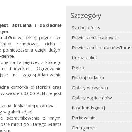
Szczegóły
jest aktualna i dokładnie
Symbol oferty
nym.
ul.Grunwaldzkiej, pogranicze
Powierzchnia całkowita
 klatka schodowa, cicha i
Powierzchnia balkonów/tara
e pomieszczenia dzięki dużym
okienne.
Liczba pokoi
ony na IV piętrze, z którego
Piętro
nymi budynkami. Ogrzewanie
jące na zagospodarowanie
Rodzaj budynku
eżna komórka lokatorska oraz
Opłaty w czynszu
 w kwocie 60.000 PLN nie jest
Opłaty wg liczników
yłożony deską kompozytową.
Ilość kondygnacji
w galerii zdjęć.
Parkowanie
re skomunikowanie z innymi
 parę minut do Starego Miasta
Cena garażu
oskim.