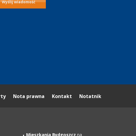
rty
Nota prawna
Kontakt
Notatnik
Mieszkania Bydgoszcz
na