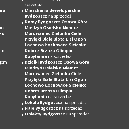
sprzedaż
óra
Mieszkania deweloperskie
Bydgoszcz
na sprzedaż
Domy Bydgoszcz Osowa Góra
on
Miedzyń Osielsko Niemcz
ko
Murowaniec Zielonka Ciele
Przyłęki Białe Błota Lisi Ogon
Łochowo Łochowice Sicienko
em
Dobrcz Brzoza Olimpin
Kobylarnia
na sprzedaż
jem
Działki Bydgoszcz Osowa Góra
Miedzyń Osielsko Niemcz
Murowaniec Zielonka Ciele
Przyłęki Białe Błota Lisi Ogon
Łochowo Łochowice Sicienko
Dobrcz Brzoza Olimpin
Kobylarnia
na sprzedaż
Lokale Bydgoszcz
na sprzedaż
Hale Bydgoszcz
na sprzedaż
Obiekty Bydgoszcz
na sprzedaż