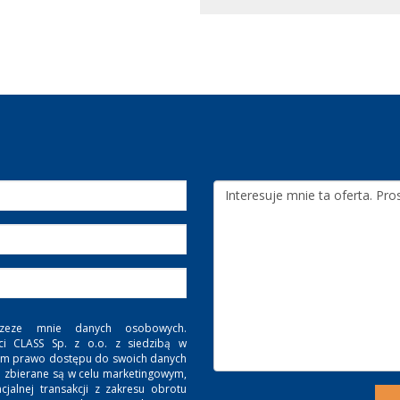
zeze mnie danych osobowych.
ci CLASS Sp. z o.o. z siedzibą w
. Mam prawo dostępu do swoich danych
e zbierane są w celu marketingowym,
jalnej transakcji z zakresu obrotu