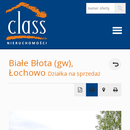
Strona
Białe Błota (gw),
Łochowo
główna
Działka na sprzedaż
O
+
firmie
−