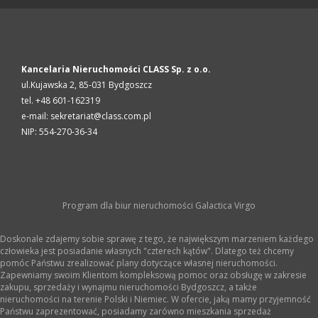
Kancelaria Nieruchomości CLASS Sp. z o.o.
ul.Kujawska 2,
85-031
Bydgoszcz
tel. +48 601-162319
e-mail: sekretariat@class.com.pl
NIP: 554-270-36-34
Program dla biur nieruchomości
Galactica Virgo
Doskonale zdajemy sobie sprawę z tego, że największym marzeniem każdego
człowieka jest posiadanie własnych "czterech kątów". Dlatego też chcemy
pomóc Państwu zrealizować plany dotyczące własnej nieruchomości.
Zapewniamy swoim Klientom kompleksową pomoc oraz obsługę w zakresie
zakupu, sprzedaży i wynajmu nieruchomości Bydgoszcz, a także
nieruchomości na terenie Polski i Niemiec. W ofercie, jaką mamy przyjemność
Państwu zaprezentować, posiadamy zarówno mieszkania sprzedaż