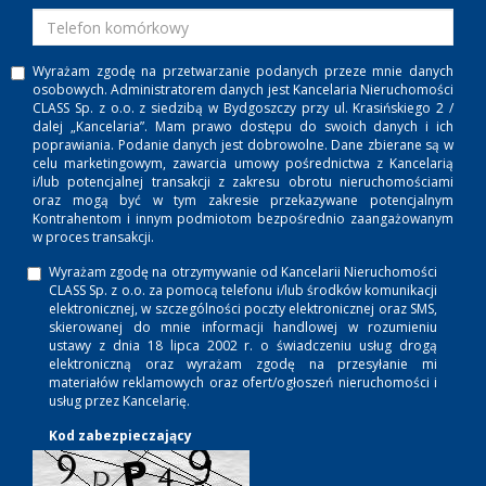
Wyrażam zgodę na przetwarzanie podanych przeze mnie danych
osobowych. Administratorem danych jest Kancelaria Nieruchomości
CLASS Sp. z o.o. z siedzibą w Bydgoszczy przy ul. Krasińskiego 2 /
dalej „Kancelaria”. Mam prawo dostępu do swoich danych i ich
poprawiania. Podanie danych jest dobrowolne. Dane zbierane są w
celu marketingowym, zawarcia umowy pośrednictwa z Kancelarią
i/lub potencjalnej transakcji z zakresu obrotu nieruchomościami
oraz mogą być w tym zakresie przekazywane potencjalnym
Kontrahentom i innym podmiotom bezpośrednio zaangażowanym
w proces transakcji.
Wyrażam zgodę na otrzymywanie od Kancelarii Nieruchomości
CLASS Sp. z o.o. za pomocą telefonu i/lub środków komunikacji
elektronicznej, w szczególności poczty elektronicznej oraz SMS,
skierowanej do mnie informacji handlowej w rozumieniu
ustawy z dnia 18 lipca 2002 r. o świadczeniu usług drogą
elektroniczną oraz wyrażam zgodę na przesyłanie mi
materiałów reklamowych oraz ofert/ogłoszeń nieruchomości i
usług przez Kancelarię.
Kod zabezpieczający