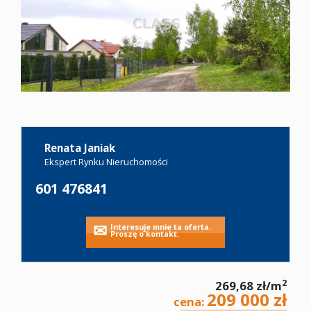
Oferty
Zgłoś
ofertę
Renata Janiak
Kariera
Ekspert Rynku Nieruchomości
601 476841
Kontakt
Leaflet
|
©
OpenStreetMap
contributors
Interesuje mnie ta oferta.
Proszę o kontakt.
Notatnik
2
269,68 zł/m
209 000 zł
cena: