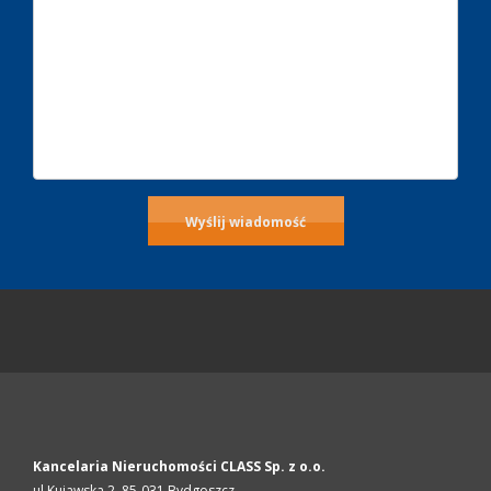
Kancelaria Nieruchomości CLASS Sp. z o.o.
ul.Kujawska 2,
85-031
Bydgoszcz