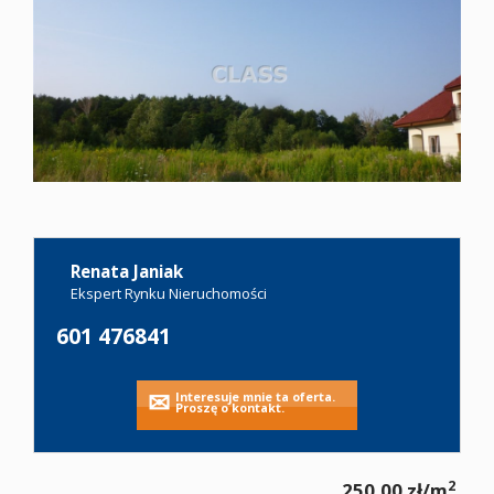
Oferty
Zgłoś
ofertę
Kariera
Renata Janiak
Ekspert Rynku Nieruchomości
Kontakt
601 476841
Notatnik
Interesuje mnie ta oferta.
Proszę o kontakt.
2
250,00 zł/m