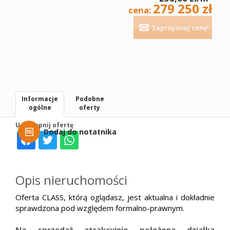
279 250 zł
cena:
Zaproponuj cenę!
Informacje
Podobne
ogólne
oferty
Udostępnij ofertę
Dodaj do notatnika
Opis nieruchomości
Oferta CLASS, którą oglądasz, jest aktualna i dokładnie
sprawdzona pod względem formalno-prawnym.
Na sprzedaż atrakcyjnie położona działka