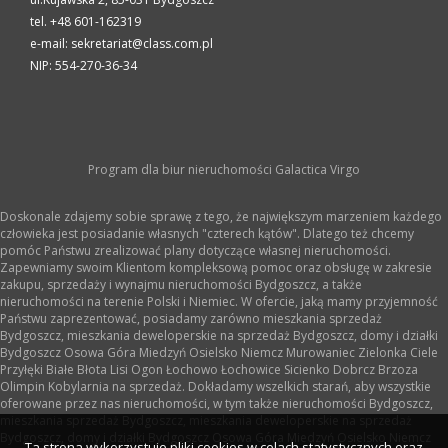
tel. +48 601-162319
e-mail: sekretariat@class.com.pl
NIP: 554-270-36-34
Program dla biur nieruchomości
Galactica Virgo
Doskonale zdajemy sobie sprawę z tego, że największym marzeniem każdego
człowieka jest posiadanie własnych "czterech kątów". Dlatego też chcemy
pomóc Państwu zrealizować plany dotyczące własnej nieruchomości.
Zapewniamy swoim Klientom kompleksową pomoc oraz obsługę w zakresie
zakupu, sprzedaży i wynajmu nieruchomości Bydgoszcz, a także
nieruchomości na terenie Polski i Niemiec. W ofercie, jaką mamy przyjemność
Państwu zaprezentować, posiadamy zarówno mieszkania sprzedaż
Bydgoszcz, mieszkania deweloperskie na sprzedaż Bydgoszcz, domy i działki
Bydgoszcz Osowa Góra Miedzyń Osielsko Niemcz Murowaniec Zielonka Ciele
Przyłęki Białe Błota Lisi Ogon Łochowo Łochowice Sicienko Dobrcz Brzoza
Olimpin Kobylarnia na sprzedaż. Dokładamy wszelkich starań, aby wszystkie
oferowane przez nas nieruchomości, w tym także nieruchomości Bydgoszcz,
mieszkania sprzedaż Bydgoszcz, mieszkania deweloperskie na sprzedaż
Bydgoszcz, domy i działki Bydgoszcz Osowa Góra Miedzyń Osielsko Niemcz
Ta strona wykorzystuje pliki cookies w celach statystycznych oraz