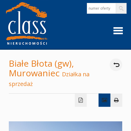
Strona
Białe Błota (gw),
Murowaniec
główna
Działka na
sprzedaż
O
firmie