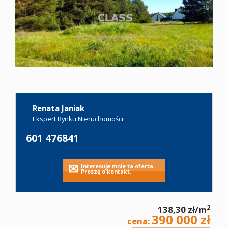
Oferty
Zgłoś
ofertę
Renata Janiak
Kariera
Ekspert Rynku Nieruchomości
601 476841
Kontakt
Leaflet
|
©
OpenStreetMap
contributors
Interesuje mnie ta oferta.
Proszę o kontakt.
Notatnik
2
138,30 zł/m
390 000 zł
cena: