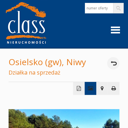
Strona
Osielsko (gw),
Niwy
główna
Działka na sprzedaż
O
+
firmie
−