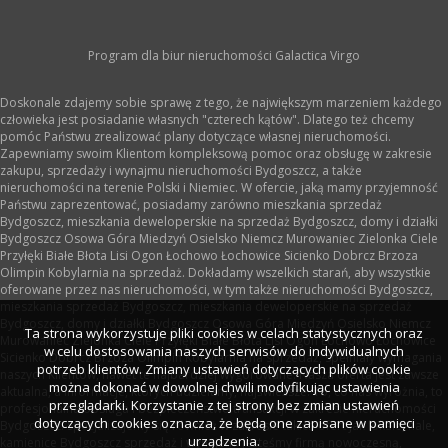
Program dla biur nieruchomości
Galactica Virgo
Doskonale zdajemy sobie sprawę z tego, że największym marzeniem każdego
człowieka jest posiadanie własnych "czterech kątów". Dlatego też chcemy
pomóc Państwu zrealizować plany dotyczące własnej nieruchomości.
Zapewniamy swoim Klientom kompleksową pomoc oraz obsługę w zakresie
zakupu, sprzedaży i wynajmu nieruchomości Bydgoszcz, a także
nieruchomości na terenie Polski i Niemiec. W ofercie, jaką mamy przyjemność
Państwu zaprezentować, posiadamy zarówno mieszkania sprzedaż
Bydgoszcz, mieszkania deweloperskie na sprzedaż Bydgoszcz, domy i działki
Bydgoszcz Osowa Góra Miedzyń Osielsko Niemcz Murowaniec Zielonka Ciele
Przyłęki Białe Błota Lisi Ogon Łochowo Łochowice Sicienko Dobrcz Brzoza
Olimpin Kobylarnia na sprzedaż. Dokładamy wszelkich starań, aby wszystkie
oferowane przez nas nieruchomości, w tym także nieruchomości Bydgoszcz,
mieszkania sprzedaż Bydgoszcz, mieszkania deweloperskie na sprzedaż
Bydgoszcz, domy i działki Bydgoszcz Osowa Góra Miedzyń Osielsko Niemcz
Ta strona wykorzystuje pliki cookies w celach statystycznych oraz
Murowaniec Zielonka Ciele Przyłęki Białe Błota Lisi Ogon Łochowo Łochowice
w celu dostosowania naszych serwisów do indywidualnych
Sicienko Dobrcz Brzoza Olimpin Kobylarnia na sprzedaż, spełniały wymagania
potrzeb klientów. Zmiany ustawień dotyczących plików cookie
naszych Klientów, nawet te najbardziej wygórowane. Nasza oferta jest zawsze
można dokonać w dowolnej chwili modyfikując ustawienia
aktualna, a informacje, których udzielamy, najświeższe. To, co nas wyróżnia, to
przeglądarki. Korzystanie z tej strony bez zmian ustawień
profesjonalna obsługa i bezpieczeństwo transakcji w zakresie nieruchomości
dotyczących cookies oznacza, że będą one zapisane w pamięci
Bydgoszcz. Specjalizujemy się również w zakresie takich ofert jak lokale, hale,
urządzenia.
kamienice Bydgoszcz sprzedaż i wynajem. Jesteśmy firmą nowoczesną,